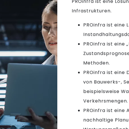
PROinfra ist eine Lösu
Infrastrukturen.
PROinfra ist eine 
Instandhaltungsd
PROinfra ist eine
Zustandsprognose
Methoden.
PROinfra ist eine
von Bauwerks-, Se
beispielsweise W
Verkehrsmengen.
PROinfra ist eine
nachhaltige Plan