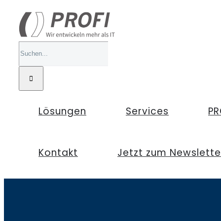
Zum
Inhalt
springen
Suche
nach:
Lösungen
Services
PR
Kontakt
Jetzt zum Newslett