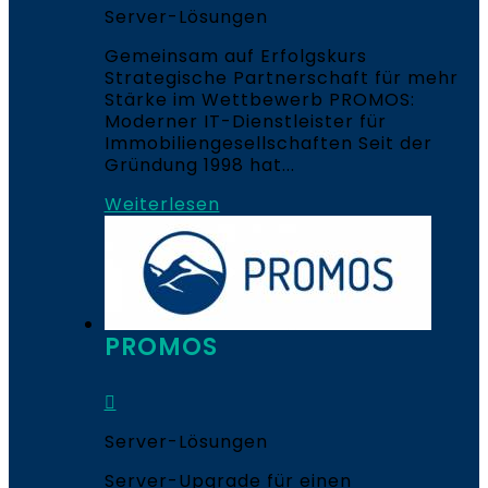
Server-Lösungen
Gemeinsam auf Erfolgskurs
Strategische Partnerschaft für mehr
Stärke im Wettbewerb PROMOS:
Moderner IT-Dienstleister für
Immobiliengesellschaften Seit der
Gründung 1998 hat...
Weiterlesen
PROMOS
Server-Lösungen
Server-Upgrade für einen