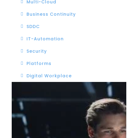
Multi-Cloud
Business Continuity
SDDC
IT-Automation
Security
Platforms
Digital Workplace