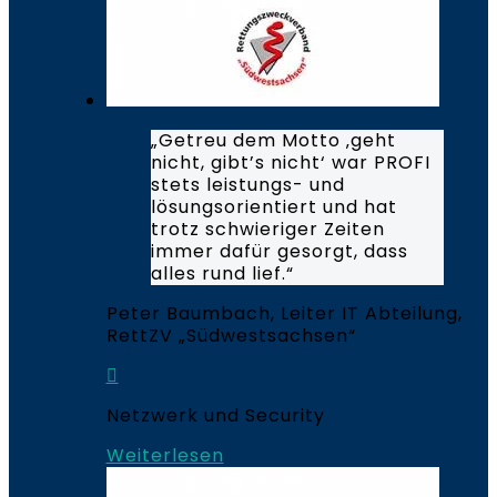
„Getreu dem Motto ‚geht
nicht, gibt’s nicht‘ war PROFI
stets leistungs- und
lösungsorientiert und hat
trotz schwieriger Zeiten
immer dafür gesorgt, dass
alles rund lief.“
Peter Baumbach, Leiter IT Abteilung,
RettZV „Südwestsachsen“
Netzwerk und Security
Weiterlesen