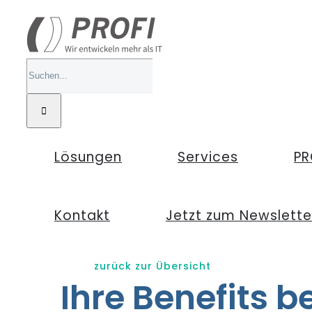
Zum
Inhalt
springen
Suche
nach:
Lösungen
Services
PR
Kontakt
Jetzt zum Newslett
zurück zur Übersicht
Ihre Benefits b