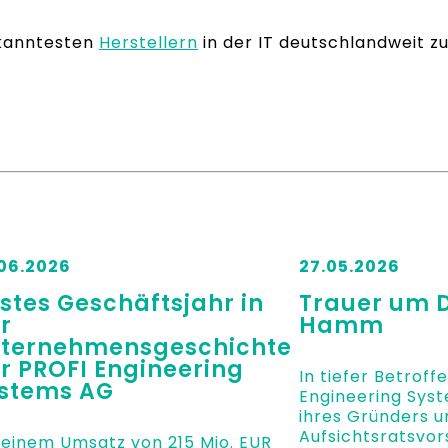
ekanntesten
Herstellern
in der IT deutschlandweit 
06.2026
27.05.2026
stes Geschäftsjahr in
Trauer um D
r
Hamm
ternehmensgeschichte
r PROFI Engineering
In tiefer Betroff
stems AG
Engineering Sys
ihres Gründers u
Aufsichtsratsvors
 einem Umsatz von 215 Mio. EUR