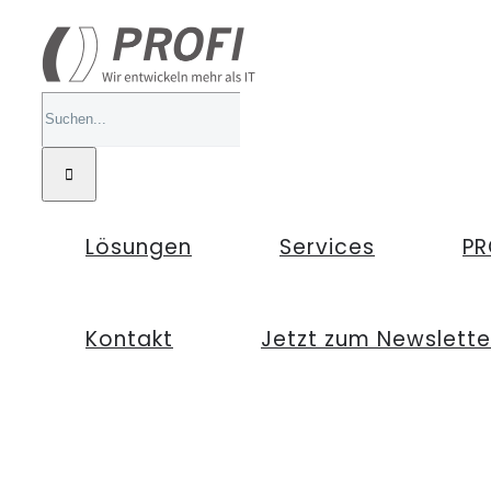
Zum
Inhalt
springen
Suche
nach:
Lösungen
Services
PR
Kontakt
Jetzt zum Newslett