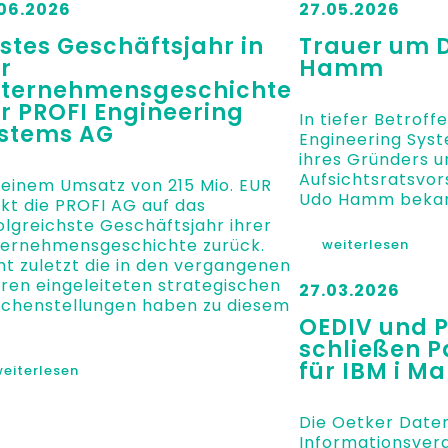
06.2026
27.05.2026
stes Geschäftsjahr in
Trauer um D
r
Hamm
ternehmensgeschichte
r PROFI Engineering
In tiefer Betroff
stems AG
Engineering Sys
ihres Gründers u
Aufsichtsratsvors
 einem Umsatz von 215 Mio. EUR
Udo Hamm bekan
ckt die PROFI AG auf das
olgreichste Geschäftsjahr ihrer
ernehmensgeschichte zurück.
weiterlesen
ht zuletzt die in den vergangenen
ren eingeleiteten strategischen
27.03.2026
chenstellungen haben zu diesem
OEDIV und 
schließen P
für IBM i M
eiterlesen
Die Oetker Date
Informationsver