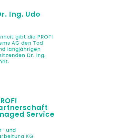
r. Ing. Udo
enheit gibt die PROFI
tems AG den Tod
nd langjährigen
itzenden Dr. Ing.
nt.
PROFI
artnerschaft
anaged Service
n- und
arbeitung KG