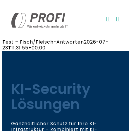
Zum
Inhalt
springen
Test – Fisch/Fleisch-Antworten
2026-07-
23T11:31:55+00:00
KI-Security
Lösungen
Ganzheitlicher Schutz für Ihre KI-
Infrastruktur – kombiniert mit KI-