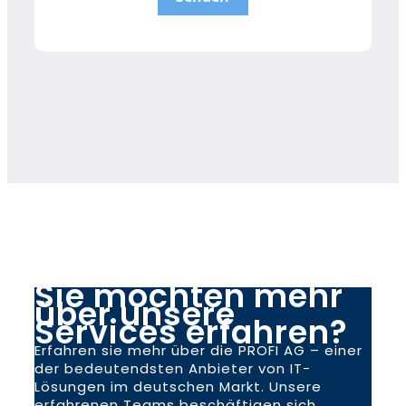
Sie möchten mehr
über unsere
Services erfahren?
Erfahren sie mehr über die PROFI AG – einer
der bedeutendsten Anbieter von IT-
Lösungen im deutschen Markt. Unsere
erfahrenen Teams beschäftigen sich