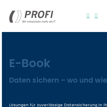
Zum
Inhalt
springen
E-Book
Daten sichern – wo und wi
Lösungen für zuverlässige Datensicherung in