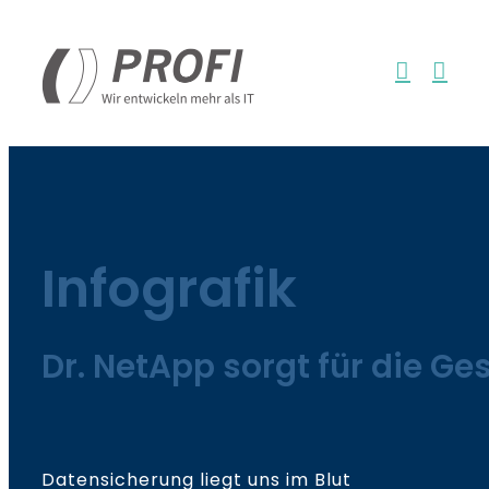
Zum
Inhalt
springen
Infografik
Dr. NetApp sorgt für die Ge
Datensicherung liegt uns im Blut