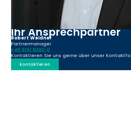
Ihr Ansprechpartner
Robert Weidner
Partnermanager
+49 6151 8290-0
Kontaktieren Sie uns gerne über unser Kontaktfo
kontaktieren