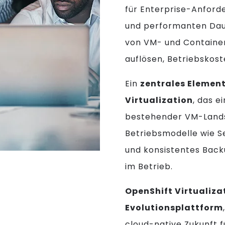
für Enterprise-Anford
und performanten Daue
von VM- und Container
auflösen, Betriebskos
Ein
zentrales Element
Virtualization
, das e
bestehender VM-Lands
Betriebsmodelle wie Se
und konsistentes Back
im Betrieb.
OpenShift Virtualizat
Evolutionsplattform
cloud-native Zukunft f