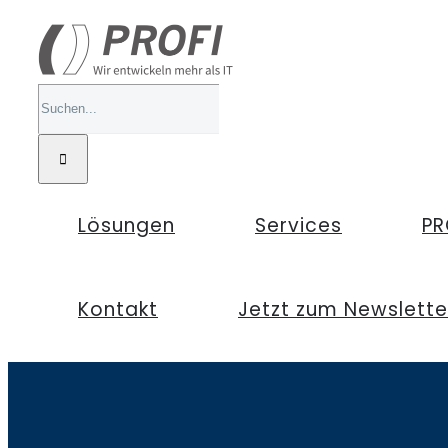
Zum
Inhalt
springen
Suche
nach:
Lösungen
Services
PR
Kontakt
Jetzt zum Newslett