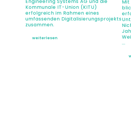
Engineering Systems AG und die
Mit
Kommunale IT-Union (KITU)
bli
erfolgreich im Rahmen eines
erf
umfassenden Digitalisierungsprojekts
Unt
zusammen.
Nic
Jah
Wei
weiterlesen
...
w