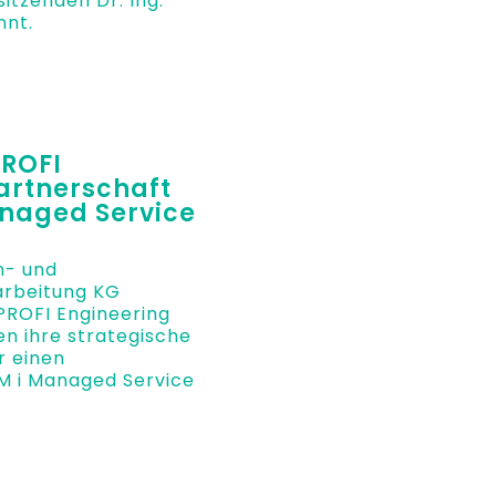
itzenden Dr. Ing.
nt.
PROFI
artnerschaft
anaged Service
n- und
arbeitung KG
PROFI Engineering
n ihre strategische
r einen
 i Managed Service