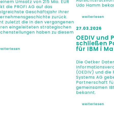
Aufsichtsratsvors
 einem Umsatz von 215 Mio. EUR
Udo Hamm bekan
ckt die PROFI AG auf das
olgreichste Geschäftsjahr ihrer
ernehmensgeschichte zurück.
weiterlesen
ht zuletzt die in den vergangenen
ren eingeleiteten strategischen
27.03.2026
chenstellungen haben zu diesem
OEDIV und 
schließen P
für IBM i M
eiterlesen
Die Oetker Date
Informationsver
(OEDIV) und die 
Systems AG gebe
Partnerschaft fü
gemeinsamen IBM
bekannt.
weiterlesen