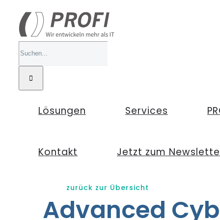
Zum
Inhalt
springen
Suche
nach:
Lösungen
Services
PR
Kontakt
Jetzt zum Newslett
zurück zur Übersicht
Advanced Cybe