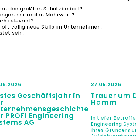
en den größten Schutzbedarf?
ingen mir realen Mehrwert?
ich relevant?
 oft völlig neue Skills im Unternehmen.
tet sein.
06.2026
27.05.2026
stes Geschäftsjahr in
Trauer um D
r
Hamm
ternehmensgeschichte
r PROFI Engineering
In tiefer Betroff
stems AG
Engineering Sys
ihres Gründers u