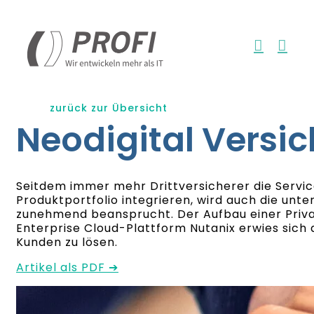
Zum
Inhalt
springen
zurück zur Übersicht
Neodigital Versi
Seitdem immer mehr Drittversicherer die Service
Produktportfolio integrieren, wird auch die unt
zunehmend beansprucht. Der Aufbau einer Priva
Enterprise Cloud-Plattform Nutanix erwies sich 
Kunden zu lösen.
Artikel als PDF ➔