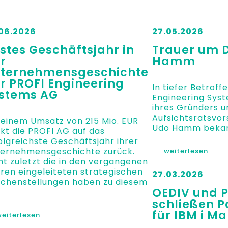
06.2026
27.05.2026
stes Geschäftsjahr in
Trauer um D
r
Hamm
ternehmensgeschichte
r PROFI Engineering
In tiefer Betroff
stems AG
Engineering Sys
ihres Gründers u
Aufsichtsratsvors
 einem Umsatz von 215 Mio. EUR
Udo Hamm bekan
ckt die PROFI AG auf das
olgreichste Geschäftsjahr ihrer
ernehmensgeschichte zurück.
weiterlesen
ht zuletzt die in den vergangenen
ren eingeleiteten strategischen
27.03.2026
chenstellungen haben zu diesem
OEDIV und 
schließen P
für IBM i M
eiterlesen