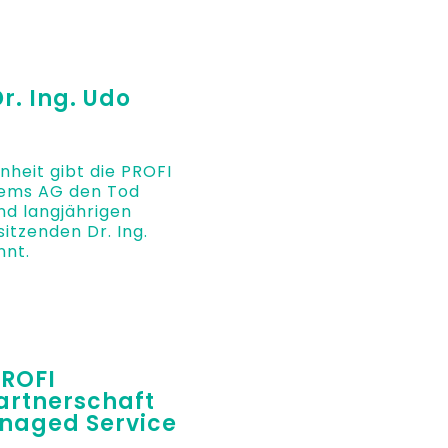
r. Ing. Udo
enheit gibt die PROFI
tems AG den Tod
nd langjährigen
itzenden Dr. Ing.
nt.
PROFI
artnerschaft
anaged Service