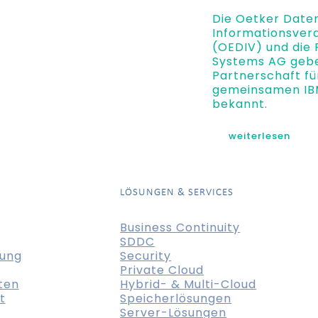
Die Oetker Date
Informationsver
(OEDIV) und die 
Systems AG gebe
Partnerschaft fü
gemeinsamen IBM
bekannt.
weiterlesen
LÖSUNGEN & SERVICES
Business Continuity
SDDC
tung
Security
Private Cloud
ten
Hybrid- & Multi-Cloud
t
Speicherlösungen
Server-Lösungen