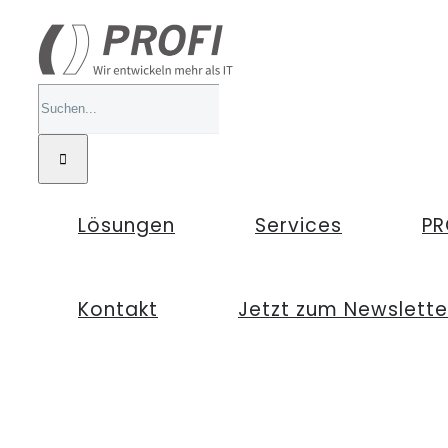
Zum
Inhalt
springen
Suche
nach:
Lösungen
Services
PR
Kontakt
Jetzt zum Newslett