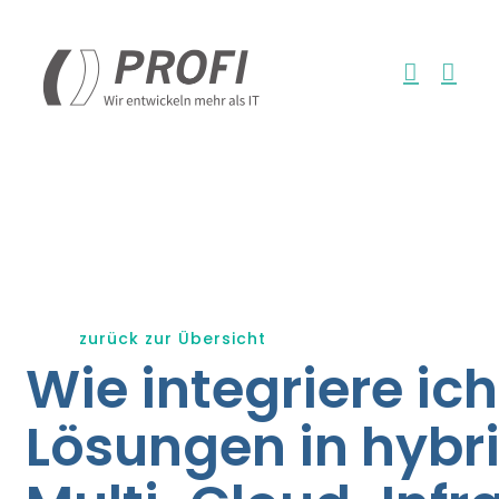
Zum
Inhalt
springen
zurück zur Übersicht
Wie integriere ic
Lösungen in hybr